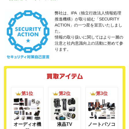
弊社は、IPA（独立行政法人情報処理
推進機構）が取り組む「SECURITY
ACTION」の一つ星を宣言いたしまし
た。
情報の取り扱いに関してはより一層の
注意と社内意識向上の活動に努めて参
ります。
第1位
第2位
第3位
オーディオ機
液晶TV
ノートパソコ